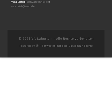
Vera Christ (
softwarechrist.de
)
ve.christ@web.de
© 2026
VfL Lahnstein
– Alle Rechte vorbehalten
Powered by
– Entworfen mit dem
Customizr-Theme