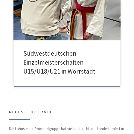
Nach der Qualifikation bei den Rheinland
Einzelmeisterschaften in Siershahn war die Spannung groß.
Am Samstag startete Gero Hanrath als Doppelstarter in der U18
und U21. Er hatte 2 Kämpfe in beiden Altersklassen, die er
leider an diesem Tag nicht für […]
Südwestdeutschen
Einzelmeisterschaften
U15/U18/U21 in Wörrstadt
NEUESTE BEITRÄGE
Die Lahnsteiner Rhönradgruppe hat viel zu berichten – Landesturnfest in