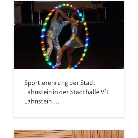
Der VfL Lahnstein blickt auf eine besonders erfolgreiche
Sportlerehrung der Stadt Lahnstein zurück. Bei der
traditionellen Auszeichnung der erfolgreichsten Athletinnen
und Athleten des Jahres 2025 waren gleich mehrere
Sportler*innen des Vereins unter den Geehrten vertreten. Im
Wettbewerb um den Titel „Sportler des Jahres“ erreichte
Rhönradturner Baldur Körper einen starken zweiten […]
Sportlerehrung der Stadt
Lahnstein in der Stadthalle VfL
Lahnstein …