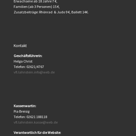
Erwachsene ab 18 Jahre 7 €,
Familien (ab 3 Personen) 15 €,
Zusatzbeiträge: Rhönrad & Judo 9 €, Ballett 14€.
Kontakt
Geschäftsführerin
:
Helga Christ
Telefon: 02621/4767
vfl.lahnstein.info@web.de
Kassenwartin:
Pia Breisig
Telefon: 02621 188118
vfl.lahnstein.kasse@web.de
Verantwortlich für die Website: