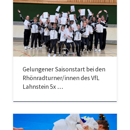
Am 01.03 startete, bei sonnigem Wetter, die Wettkampfsaison
für die Rhönradabteilung des VfL Lahnstein bei den Offenen
Gaumeisterschaften Rhein- Westerwald in Wissen. Ganz neu
im Wettkampfgeschehen sicherte sich Helena Norta in der AK
7-8 einen starken 4. Platz und musste Platz 1 nur ihrer
routinierten Vereinskollegin Johanna Schwarzwälder
überlassen. In der […]
Gelungener Saisonstart bei den
Rhönradturner/innen des VfL
Lahnstein 5x …