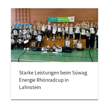
Mit knapp 100 Turner*innen und vielen mitgereisten Eltern von
Mainz bis in den hohen Westerwald war der Süwag Energie
Rhönradcup in Lahnstein auch in diesem Jahr wieder sehr gut
besucht. Gestartet wurde nach dem frühmorgentlichen
Einturnen mit den Kür Spiralen und den Musikküren. Danach
folgten auf zwei Wettkampfbahnen die Geradeküren […]
Starke Leistungen beim Süwag
Energie Rhönradcup in
Lahnstein