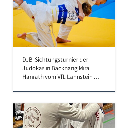
Am Sonntag 15.03. fand das diesjährige DJB-Sichtungsturnier
in Backnag statt. Mira Hanrath vom VfL Lahnstein durfte
aufgrund der Nominierung an diesem großen Turnier
teilnehmen. Mit viel Einsatz, starken Kämpfen und großem
Kampfgeist ging sie in ihre 2 Begegnungen, die sie leider nicht
für sich entscheiden konnte und schied somit frühzeitig […]
DJB-Sichtungsturnier der
Judokas in Backnang Mira
Hanrath vom VfL Lahnstein …
Am vergangenen Karnevalswochende fanden die
Südwestdeutschen Einzelmeisterschaften in Wörrstadt statt.