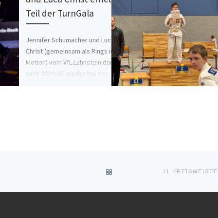
Teil der TurnGala
Jennifer Schumacher und Luca
Christ (gemeinsam als Rings in
Motion) vom VfL Lahnstein dürfen
auch 2024/25 wieder bei der
TurnGala @turngala_deutschland a
uftreten. Die diesjährige […]
ZURÜCK ZUR BEITRAGSLIST