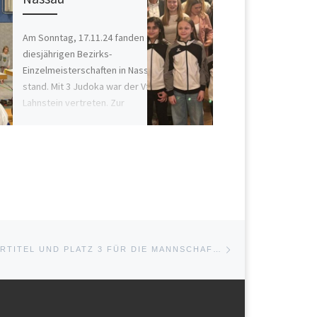
Am Sonntag, 17.11.24 fanden die
diesjährigen Bezirks-
Einzelmeisterschaften in Nassau
stand. Mit 3 Judoka war der VfL
Lahnstein vertreten. Zur
Unterstützung am […]
Nächster Beitrag
E
11 KREISMEISTERTITEL UND PLATZ 3 FÜR DIE MANNSCHAFT DER LAHNSTEINER JUDOKAS BEI DEN KREISMEISTERSCHAFTEN IN NASSAU