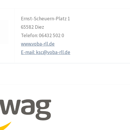
Ernst-Scheuern-Platz 1
65582 Diez
Telefon: 06432 502 0
www.voba-rll.de
E-mail: ksc@voba-rll.de