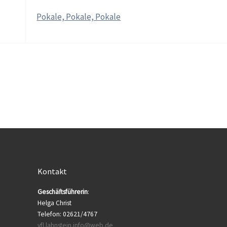
Pokale, Pokale, Pokale
Kontakt
Geschäftsführerin
:
Helga Christ
Telefon: 02621/4767
vfl.lahnstein.info@web.de