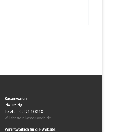
Kassenwartin:
Pia Breisig
Telefon: 02621 188118
vfl.lahnstein.kasse@web.de
Verantwortlich für die Website: