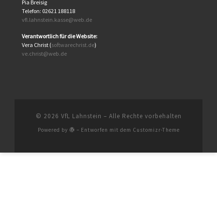
Pia Breisig
Telefon: 02621 188118
vfl.lahnstein.kasse@web.de
Verantwortlich für die Website:
Vera Christ (
softwarechrist.de
)
ve.christ@web.de
© 2026
VfL Lahnstein
– Alle Rechte vorbehalten
Powered by
– Entworfen mit dem
Customizr-Theme