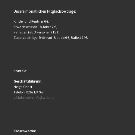
Unsere monatlichen Mitgliedsbeiträge:
Kinder und Rentner 6 €,
Erwachsene ab 18 Jahre 7 €,
Familien (ab 3 Personen) 15 €,
Zusatzbeiträge: Rhönrad & Judo 9 €, Ballett 14€.
Kontakt
Geschäftsführerin
:
Helga Christ
Telefon: 02621/4767
vfl.lahnstein.info@web.de
Kassenwartin: