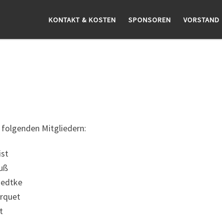
KONTAKT & KOSTEN
SPONSOREN
VORSTAND
 folgenden Mitgliedern:
st
uß
aedtke
rquet
t