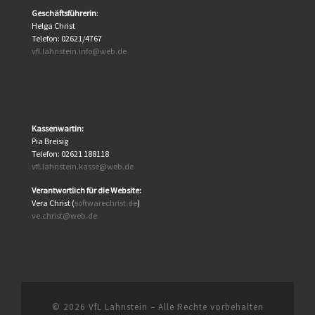
Geschäftsführerin
:
Helga Christ
Telefon: 02621/4767
vfl.lahnstein.info@web.de
Kassenwartin:
Pia Breisig
Telefon: 02621 188118
vfl.lahnstein.kasse@web.de
Verantwortlich für die Website:
Vera Christ (
softwarechrist.de
)
ve.christ@web.de
© 2026
VfL Lahnstein
– Alle Rechte vorbehalten