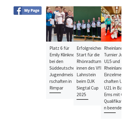
Platz 6 für
Erfolgreicher
Rheinland
2
Emily Klinkner
Start für die
Turnier Judo
R
bei den
Rhönradturner
U15 und
i
Süddeutschen
innen des VfL
Rheinland
H
Jugendmeiste
Lahnstein
Einzelmeisters
e
rschaften in
beim DJK
chaften U18/
Rimpar
Siegtal Cup
U21 in Bad
2025
Ems mit 6
Qualifikatione
n beendet