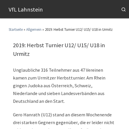
VfL Lahnstein
S
Startseite
»
Allgemein
»
2019: Herbst Turnier U12/ U15/ U18 in Urmitz
2019: Herbst Turnier U12/ U15/ U18 in
Urmitz
Unglaubliche 316 Teilnehmer aus 47 Vereinen
kamen zum Urmitzer Herbstturnier. Am Rhein
gingen Judoka aus Österreich, Schweiz,
Niederlande und sieben Landesverbänden aus
Deutschland an den Start.
Gero Hanrath (U12) stand an diesem Wochenende
drei starken Gegnern gegenüber, die er leider nicht