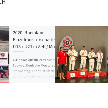
CH
2020: Rheinland
Einzelmeisterschaften
U18 / U21 in Zell / Mosel
4 Judokas qualifizieren sich für die
Südwest Deutsche Meisterschaft
Am Sonntag 9. Februar startete
der VfL Lahnstein mit 4 Judokas in
die […]