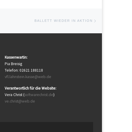
Nächster Beitrag
E
BALLETT WIEDER IN AKTION
Kassenwartin:
Pia Breisig
Telefon: 02621 188118
vfl.lahnstein.kasse@web.de
Verantwortlich für die Website:
Vera Christ (
softwarechrist.de
)
ve.christ@web.de