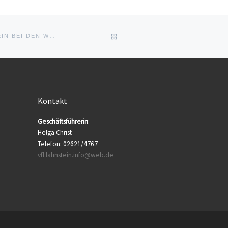
ZURÜCK ZUR BEITRAGSLIST
2 BRONZEMEDAILLEN FÜR DEN VFL LAHNSTEIN BEI DEN WELTMEISTERSCHAFTEN IM RHÖNRAD-/ UND CYRTURNEN IN DÄNEMARK
Kontakt
Geschäftsführerin
:
Helga Christ
Telefon: 02621/4767
vfl.lahnstein.info@web.de