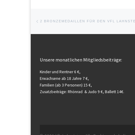
Beitragsnavigation
Vorheriger Beitrag
Unsere monatlichen Mitgliedsbeiträge:
Kinder und Rentner 6 €,
Erwachsene ab 18 Jahre 7 €,
Familien (ab 3 Personen) 15 €,
Zusatzbeiträge: Rhönrad & Judo 9 €, Ballett 14€.