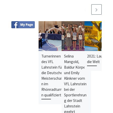
Turnerinnen
Selina
2021: Lauf um
2
des VfL
Mangold,
die Welt
S
Lahnstein für
Baldur Körper
c
die Deutschen
und Emily
E
Meisterschafte
Klinkner vom
c
n im
VfL Lahnstein
1
Rhönradturne
bei der
H
n qualifiziert
Sportlerehrun
E
g der Stadt
(
Lahnstein
1
geehrt