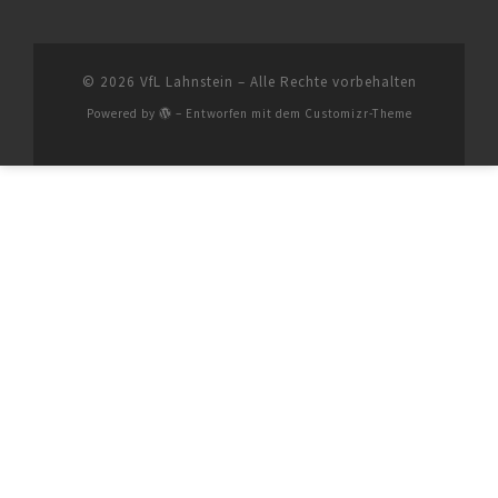
© 2026
VfL Lahnstein
– Alle Rechte vorbehalten
Powered by
– Entworfen mit dem
Customizr-Theme