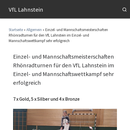
VfL Lahnstein
S
Startseite
»
Allgemein
»
Einzel- und Mannschaftsmeisterschaften
Rhönradturnen für den VfL Lahnstein im Einzel- und
Mannschaftswettkampf sehr erfolgreich
Einzel- und Mannschaftsmeisterschaften
Rhönradturnen für den VfL Lahnstein im
Einzel- und Mannschaftswettkampf sehr
erfolgreich
7 x Gold, 5 x Silber und 4 x Bronze