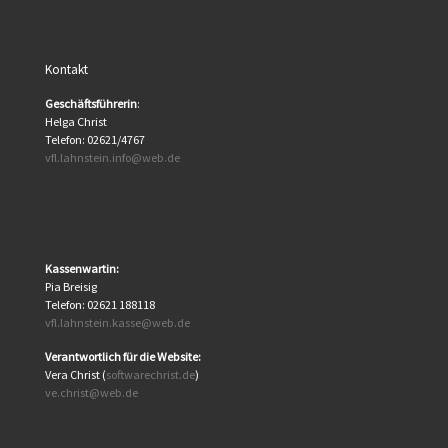
Kontakt
Geschäftsführerin
:
Helga Christ
Telefon: 02621/4767
vfl.lahnstein.info@web.de
Kassenwartin:
Pia Breisig
Telefon: 02621 188118
vfl.lahnstein.kasse@web.de
Verantwortlich für die Website:
Vera Christ (
softwarechrist.de
)
ve.christ@web.de